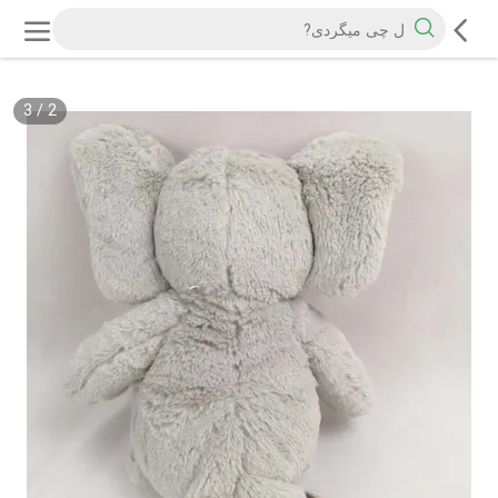
3
/
2