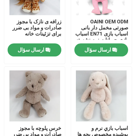
درباره ما
OAINI OEM ODM
زرافه ی نازک با مجوز
صورتی مخمل دار بانی
صادرات و مواد بی ضرر
اسباب بازی EN71 اسباب
برای تزئینات خانه
تور کارخانه
بازی حیوانات نرم نشسته
دوست داشتنی اسباب
ارسال سؤال
ارسال سؤال
بازی خرگوش نرم در
کنترل کیفیت
آغوش گرفتن
با ما تماس بگیرید
اخبار
درخواست نقل قول
اسباب بازي نرم و
خرس پلوچه با مجوز
اسباب بازی مخمل دار نرم
پوشيده مخصوص بچه ها
صادرات و مواد بی ضرر