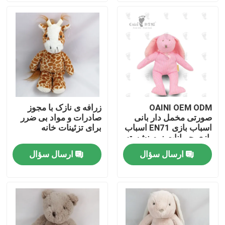
درباره ما
تور کارخانه
کنترل کیفیت
OAINI OEM ODM
زرافه ی نازک با مجوز
صورتی مخمل دار بانی
صادرات و مواد بی ضرر
با ما تماس بگیرید
اسباب بازی EN71 اسباب
برای تزئینات خانه
بازی حیوانات نرم نشسته
دوست داشتنی اسباب
ارسال سؤال
ارسال سؤال
اخبار
بازی خرگوش نرم در
آغوش گرفتن
درخواست نقل قول
اسباب بازی مخمل دار نرم