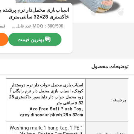
اسباب‌بازی مخمل‌دار نرم پرشده ب
خاکستری 28×32 سانتی‌متری
MOQ：300/500 عدد قابل مذاکره
بهترین قیمت
توضیحات محصول
اسباب بازی مخمل خواب دار نرم دوستدار
کودک، اسباب بازی مخمل دار نرم رایگان آ
زو، مخمل خواب دار دایناسور خاکستری 28
برجسته:
x 32 سانتی متر
,
Azo Free Soft Plush Toy
,
grey dinosaur plush 28 x 32cm
1 Washing mark, 1 hang tag, 1 PE
bag, Carton For Export.
1 علامت
جزئیات بسته بندی