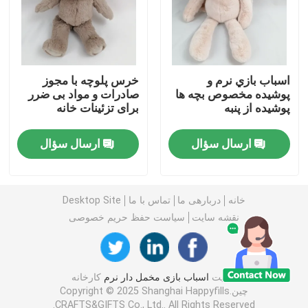
اسباب بازی مخملی عروسک
اسباب بازی مخمل دار کارتونی
اسباب بازي نرم و
خرس پلوچه با مجوز
پوشيده مخصوص بچه ها
صادرات و مواد بی ضرر
پوشيده از پنبه
برای تزئینات خانه
اسباب بازی های پر شده با طلسم
ارسال سؤال
ارسال سؤال
حیوان شکم پر تسکین دهنده
خانه
دربارهی ما
تماس با ما
Desktop Site
اسباب بازی راحتی کودک
نقشه سایت
سیاست حفظ حریم خصوصی
سرویس خواب نوزاد
کیفیت
اسباب بازی مخمل دار نرم
کارخانه
چین.Copyright © 2025 Shanghai Happyfills
کفش بچه گانه
CRAFTS&GIFTS Co., Ltd.. All Rights Reserved.