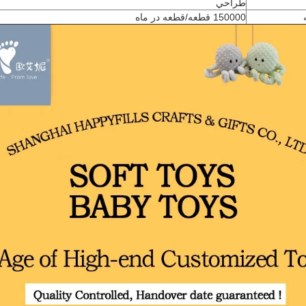
طراحي
150000 قطعه/قطعه در ماه