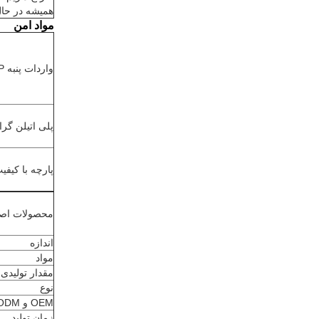
همیشه در حال
مواد امن
واردات پنبه PP جامد:
پلی اتیلن گران
پارچه با کیفیت
محصولات اصل
اندازه
مواد
مقدار تولیدی
نوع
OEM و ODM
زمان تولید