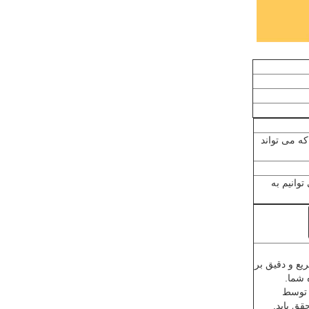
ه می تواند
واهید برد: ما می توانیم به
یع و دقیق بر
شما.
 توسط
ق یابد.