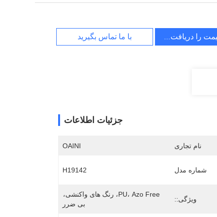
یمت را دریافت کنید
با ما تماس بگیرید
جزئیات اطلاعات
نام تجاری
OAINI
شماره مدل
H19142
PU، Azo Free، رنگ های واکنشی، 
ویژگی::
بی ضرر