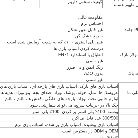
کيفيت سختي داريم.
 ظهور هستند.
مقاومت عالی
احساس نرم
غیر قابل تغییر شکل
سريع خشک کن
فیبر پلی استری ۱۰۰٪ که به شدت آزمایش شده است
درست کردن اسباب بازی ها
ولار نازک:
انطباق با استاندارد EN71
غیر سمی
رنگ ایمن و بی ضرر
 بالا:
بدون AZO
غیر سمی
اسباب بازي هاي نازک، اسباب بازي هاي پارچه اي، اسباب بازي ها
ی ما
عروسک ها، مبل، حوله، پوشک نوزاد، صداي بچه، پتو نوزاد، هديه هاي
لوازم جانبي تخت نوزاد، پارچه هاي خانگی، کفش ها، بالش، بالش.
چک بالا در جزئیات سریع، می تواند سفارشی شود
پوسته: 100٪ پلی استر پر کردن: 100٪ پلی استر
300/500 عدد قابل مذاکره
اسباب بازي پوشيده، اسباب بازي پر شده، اسباب بازي نرم
OEM و ODM در دسترس است
30-60 روز