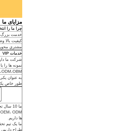
مزایای ما
چرا ما را انت
خدمت بزرگ 
کیفیت بالا و
مشتري محور
خدمات VIP
شرکت ما دارا
نمونه ها را ب
OEM،ODM،OBM خوش 
طور خاص یک 
ما 10 سال
M
ها داریم.
طراح داریم، 