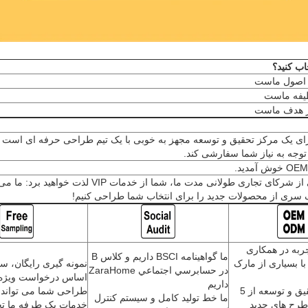
خاب کنید؟
اصول ماست
ظیفه ماست
 هدف ماست
ی یک مرکز تحقیق و توسعه مجهز به خوبی با یک تیم طراحی حرفه ای است ک
ا توجه به نیاز شما سفارشی کند.
آمدید.
به عنوان یکی از شرکای تجاری طولانی مدت ما، شما از خدمات VIP لذت خ
سری از محصولات جدید را برای انتخاب شما طراحی کنیم!
 تجربه در همکاری
ما گواهينامه BSCI داريم و کلاس B
OEM، OD با بسیاری از مارک
نمونه گیری رایگان، سر
در حسابرسي اجتماعي ZaraHome
اساس درخواست ویژه 
داريم
ما یک تیم تحقیق و توسعه از 5
طراحی شما می تواند
ما خط توليد کامل و سيستم کنترل
طرح های جدید
خدمات یک طرفه ما تحق