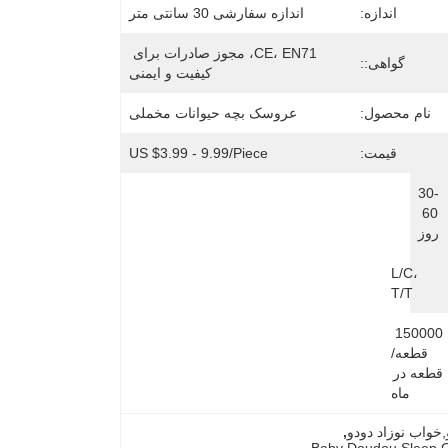
اندازه:
اندازه سفارشی 30 سانتی متر
CE، EN71، مجوز صادرات برای 
گواهی::
کیفیت و ایمنی
نام محصول:
عروسک بچه حیوانات مخملی
قیمت:
US $3.99 - 9.99/Piece
30-
60 
روز
L/C، 
T/T
150000 
قطعه/
قطعه در 
ماه
, 