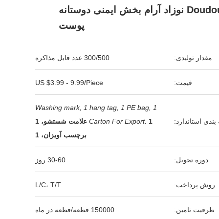
شده Doudou نوزاد آرام بخش ایمنی دوستانه
پوست
مقدار تولیدی:
300/500 عدد قابل مذاکره
قیمت:
US $3.99 - 9.99/Piece
1 Washing mark, 1 hang tag, 1 PE bag,
بندی استاندارد:
Carton For Export.
1 علامت شستشو، 1
برچسب آویزان، 1
دوره تحویل:
30-60 روز
روش پرداخت:
L/C، T/T
ظرفیت تامین:
150000 قطعه/قطعه در ماه