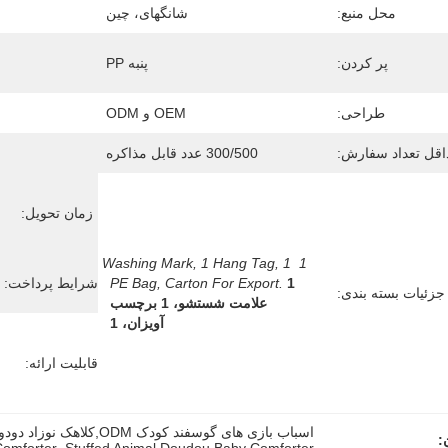
محل منبع:
شانگهای، چین
پر کردن:
پنبه PP
طراحی:
OEM و ODM
اقل تعداد سفارش:
300/500 عدد قابل مذاکره
زمان تحویل:
1 Washing Mark, 1 Hang Tag, 1 
PE Bag, Carton For Export.
1 
شرایط پرداخت:
جزئیات بسته بندی:
علامت شستشو، 1 برچسب 
آویزان، 1 
قابلیت ارائه:
اسباب بازی های گوسفند کودک ODM,کلاهک نوزاد دودو,خواب نوزاد دودو
: