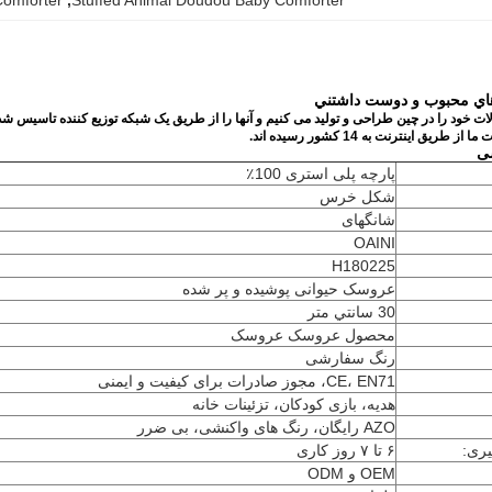
omforter
, 
Stuffed Animal Doudou Baby Comforter
هاي محبوب و دوست داشتني
ریق اینترنت به 14 کشور رسیده اند.
ی
پارچه پلی استری 100٪
شکل خرس
شانگهای
OAINI
H180225
عروسک حیوانی پوشیده و پر شده
30 سانتي متر
محصول عروسک عروسک
رنگ سفارشی
CE، EN71، مجوز صادرات برای کیفیت و ایمنی
هدیه، بازی کودکان، تزئینات خانه
AZO رایگان، رنگ های واکنشی، بی ضرر
یری:
۶ تا ۷ روز کاری
OEM و ODM