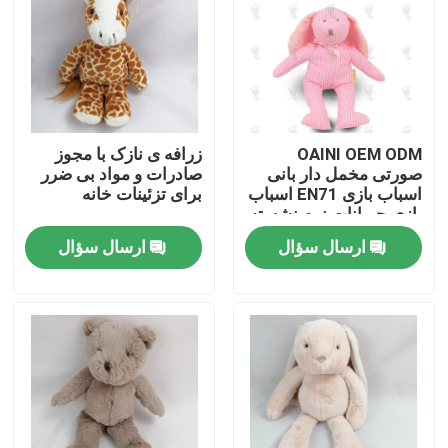
درباره ما
تور کارخانه
OAINI OEM ODM
زرافه ی نازک با مجوز
صورتی مخمل دار بانی
صادرات و مواد بی ضرر
کنترل کیفیت
اسباب بازی EN71 اسباب
برای تزئینات خانه
بازی حیوانات نرم نشسته
دوست داشتنی اسباب
ارسال سؤال
ارسال سؤال
با ما تماس بگیرید
بازی خرگوش نرم در
آغوش گرفتن
اخبار
درخواست نقل قول
اسباب بازی مخمل دار نرم