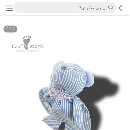
4
/
2