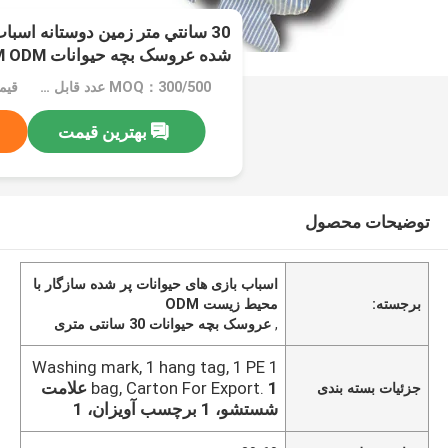
30 سانتي متر زمين دوستانه اسبا
شده عروسک بچه حيوانات OEM ODM
MOQ：300/500 عدد قابل مذاکره
بهترین قیمت
توضیحات محصول
اسباب بازی های حیوانات پر شده سازگار با
برجسته:
محیط زیست ODM
,
عروسک بچه حیوانات 30 سانتی متری
1 Washing mark, 1 hang tag, 1 PE
bag, Carton For Export.
1 علامت
جزئیات بسته بندی
شستشو، 1 برچسب آویزان، 1