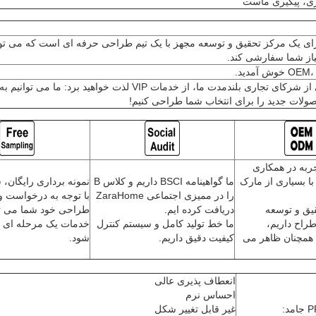
، پیگیری ماست
ی یک مرکز تحقیق و توسعه مجهز با یک تیم طراحی حرفه ای است که می توان
نیاز شما سفارشی کند.
ش آمدید.
به عنوان یکی از شرکای تجاری بلندمدت ما، از خدمات VIP لذت خواهید برد: ما
ات جدید را برای انتخاب شما طراحی کنیم!
 تجربه در همکاری
OEM، OD با بسیاری از مارک
ما گواهینامه BSCI داریم و کلاس B
نمونه برداری رایگان، 
را در ممیزی اجتماعی ZaraHome
با توجه به درخواست و
قیق و توسعه
دریافت کرده ایم.
طراحی خود شما می توا
شکل از 5 طراح داریم،
ما خط تولید کامل و سیستم کنترل
خدمات یک مرحله ای 
همچنان ظاهر می
کیفیت دقیق داریم.
شود.
انعطاف پذیری عالی
احساس نرم
غیر قابل تغییر شکل