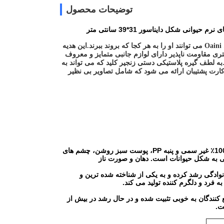
توضیحات محصول
به لطف دوران کودکی مفرح، زیبا و رنگارنگ، طرفداران اسباب بازی های حیوانات عروسکی Oaini می توانند او را به هر کجا که بروند ببرند.این هدیه
طرفداران شخصیت جاودانه کودک ضروری است، و دایناسور 9.5 سانتی متری مقاومت ناپذیر دارای لوازم جانبی متمایز و معروف
ه لطف گیره پلاستیکی دستی زنجیر کلید که می تواند به
کارت پشتیبان ارائه می شود که شامل تصاویر بی نظیر
این مجموعه ای از انواع اسباب بازی های عروسک مانند موش، گربه که از پارچه پلی استر 100٪ غیر سمی و پنبه PP، پوست سبز روشن، چشم های
ی به شکل حیوانات است. دهان و صورت ناز
 شد، از یک شرکت کوچک خانوادگی رشد کرده و به یکی از شناخته شده ترین و
فرد و دلگرم کننده تولید می کند.
 کنندگان به خوبی تثبیت شده و در حال رشد در بیش از