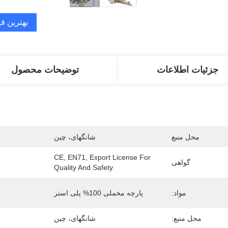
بهترین ق
جزئیات اطلاعات
توضیحات محصول
محل منبع
شانگهای، چین
CE, EN71, Export License For 
گواهی
Quality And Safety
مواد:
پارچه مخملی 100% پلی استر
محل منبع:
شانگهای، چین