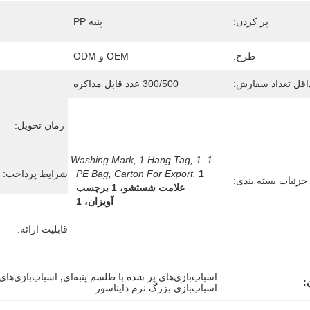
پر کردن:
پنبه PP
طرح:
OEM و ODM
اقل تعداد سفارش:
300/500 عدد قابل مذاکره
زمان تحویل:
1 Washing Mark, 1 Hang Tag, 1 
PE Bag, Carton For Export.
1 
شرایط پرداخت:
جزئیات بسته بندی:
علامت شستشو، 1 برچسب 
آویزان، 1 
قابلیت ارائه:
اسباب‌بازی‌های پر شده با طلسم پنبه‌ای
, 
اسباب‌بازی‌های پرشده با طلسم 31 در 39 سانتی‌متر
:
اسباب‌بازی بزرگ نرم دایناسور