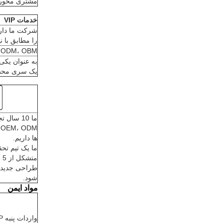
مشتری محوری
خدمات VIP
شرکت ما دارا
را مطابق با 
OEM، ODM، OBM خو
یک سری محصول
ما 10 سال
M
ها داریم.
ما یک تیم تح
مت
طراحی جدید 
شود.
مواد ایمن
واردات پنبه PP جامد: