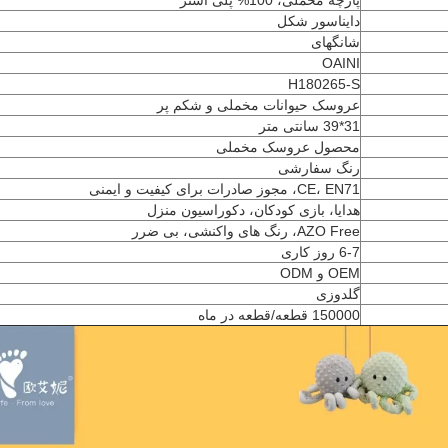
پارچه مخملی، 100% پلی استر
دایناسور شکل
شانگهای
OAINI
H180265-S
عروسک حیوانات مخملی و شکم پر
31*39 سانتی متر
محصول عروسک مخملی
رنگ سفارشی
CE، EN71، مجوز صادرات برای کیفیت و ایمنی
هدایا، بازی کودکان، دکوراسیون منزل
AZO Free، رنگ های واکنشی، بی ضرر
6-7 روز کاری
OEM و ODM
گلدوزی
150000 قطعه/قطعه در ماه