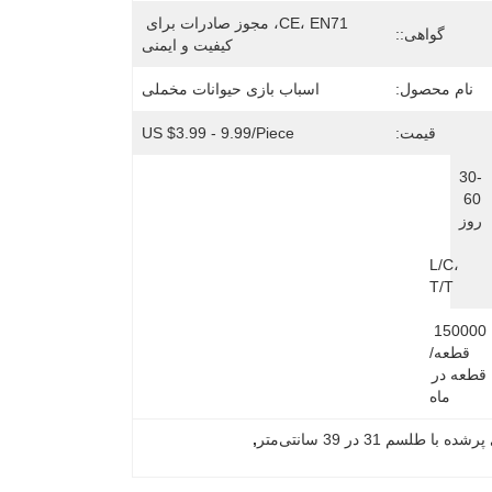
CE، EN71، مجوز صادرات برای 
گواهی::
کیفیت و ایمنی
نام محصول:
اسباب بازی حیوانات مخملی
قیمت:
US $3.99 - 9.99/Piece
30-
60 
روز
L/C، 
T/T
150000 
قطعه/
قطعه در 
ماه
, 