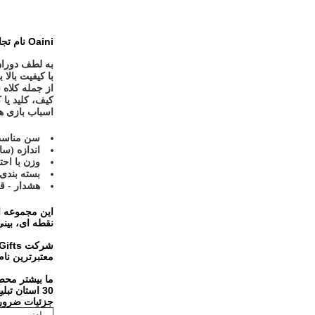
Oaini نام تجاری PP پنبه پر شده سازگار با محیط زیست/کودک با کیفیت برتر اسباب بازی های نرم حیوانی شکل دایناسور 31*39 سانتی متر
از جمله کلاه
کیف، کلید یا
اسباب بازی های پر 
سن مناسب - 18 
اندازه (سانتی متر
وزن با احتس
بسته بندی 
هشدار - 
نقطه ای، بین
معتبرترین نا
ما بیشتر محصو
30 استان تبلیغ می کنیم.علاوه بر این، محصولات ما از طریق اینترنت به 14 کشور رسیده است.
جزئیات ضرور