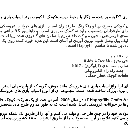
با کیفیت بالا برای 
 نمدی قرمز ضربه خورده و کت دافله نرم با ضامن های گلدوزی شده زیبا است.ب
 کیف پول وصل شود، بیرون آوردن او آسان است.این هدیه خیره کننده روی یک 
شده با طلسم Happyfill است.
ماه +
) - 8.4dx 4.7wx 8h
اب بسته بندی (کیلوگرم) - 0.017
- جعبه راه راه الکترونیکی
قطعات کوچک.خطر خفگی
ی تیره، بزرگ ساخته شده است، مجموعه ای از انواع اسباب بازی های عروسک
شرکت Happyfills Crafts & Gifts که در سال 2009 تأسیس
م ها در حیوانات عروسکی تبدیل شده است که به طور مداوم طرح های منحصر به 
لات خود را در چین طراحی و تولید می کنیم و آنها را از طریق یک شبکه توزیع
ی