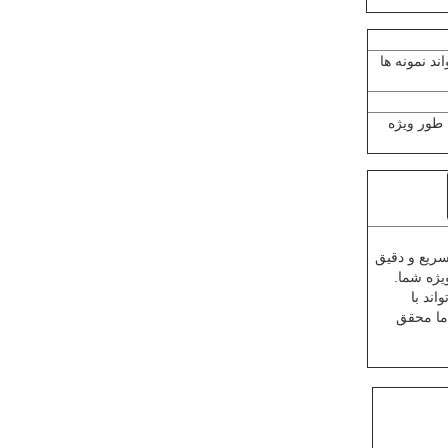
د نمونه ها
 می توانیم به طور ویژه
سریع و دقیق
یژه شما.
ند با
ما محقق