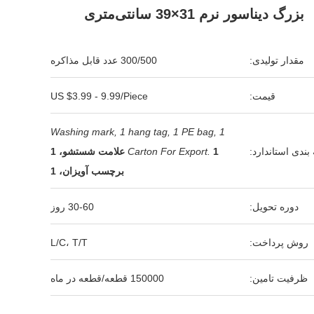
بزرگ دیناسور نرم 31×39 سانتی‌متری
مقدار تولیدی:
300/500 عدد قابل مذاکره
قیمت:
US $3.99 - 9.99/Piece
1 Washing mark, 1 hang tag, 1 PE bag,
بندی استاندارد:
Carton For Export.
1 علامت شستشو، 1
برچسب آویزان، 1
دوره تحویل:
30-60 روز
روش پرداخت:
L/C، T/T
ظرفیت تامین:
150000 قطعه/قطعه در ماه