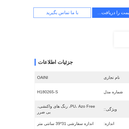
یمت را دریافت کنید
با ما تماس بگیرید
جزئیات اطلاعات
نام تجاری
OAINI
شماره مدل
H180265-S
PU، Azo Free، رنگ های واکنشی، 
ویژگی::
بی ضرر
اندازه:
اندازه سفارشی 31*39 سانتی متر