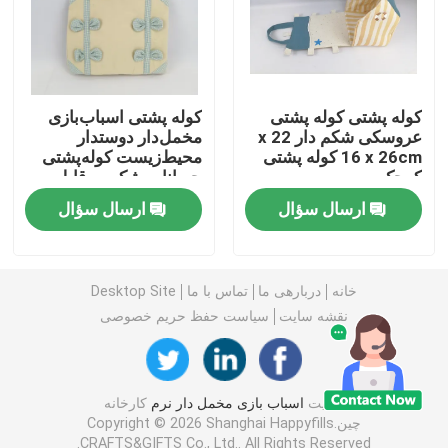
اسباب بازی مخملی عروسک
اسباب بازی مخمل دار کارتونی
کوله پشتی کوله پشتی
کوله پشتی اسباب‌بازی
عروسکی شکم دار 22 x
مخمل‌دار دوستدار
16 x 26cm کوله پشتی
محیط‌زیست کوله‌پشتی
کوچک
حیوانات شکم پر قابل
اسباب بازی های پر شده با طلسم
تنظیم 24 x 1 سانتی‌متری
ارسال سؤال
ارسال سؤال
حیوان شکم پر تسکین دهنده
خانه
دربارهی ما
تماس با ما
Desktop Site
اسباب بازی راحتی کودک
نقشه سایت
سیاست حفظ حریم خصوصی
سرویس خواب نوزاد
کیفیت
اسباب بازی مخمل دار نرم
کارخانه
چین.Copyright © 2026 Shanghai Happyfills
کفش بچه گانه
CRAFTS&GIFTS Co., Ltd.. All Rights Reserved.