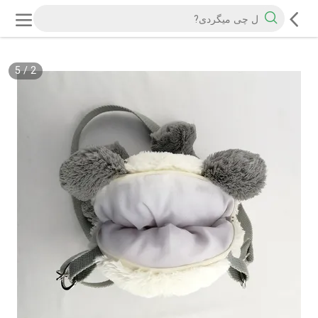
5
/
2