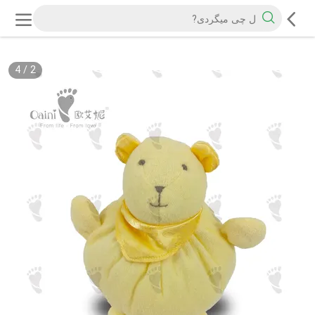
4
/
2