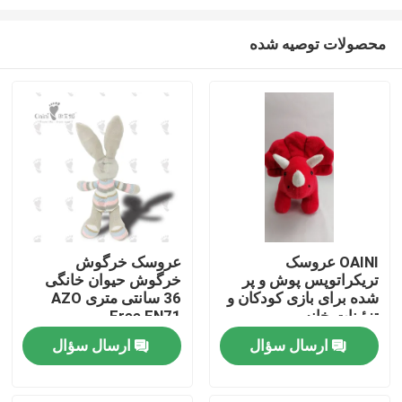
محصولات توصیه شده
OAINI عروسک
عروسک خرگوش
تریکراتوپس پوش و پر
خرگوش حیوان خانگی
صفحه اصلی
شده برای بازی کودکان و
36 سانتی متری AZO
تزئینات خانه
Free EN71
محصولات
ارسال سؤال
ارسال سؤال
فیلم های