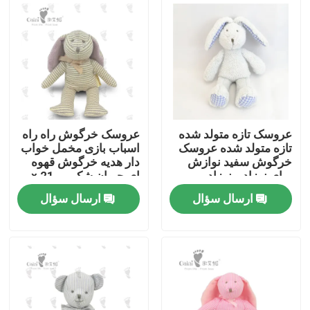
درباره ما
تور کارخانه
کنترل کیفیت
عروسک تازه متولد شده
عروسک خرگوش راه راه
تازه متولد شده عروسک
اسباب بازی مخمل خواب
خرگوش سفید نوازش
دار هدیه خرگوش قهوه
با ما تماس بگیرید
برای نوزاد و نوزاد
ای حیوان شکم پر 21 ×
15 سانتی متر
ارسال سؤال
ارسال سؤال
اخبار
درخواست نقل قول
اسباب بازی مخمل دار نرم