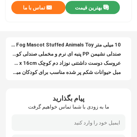
بهترین قیمت
تماس با ما
10 میلی متر Fog Mascot Stuffed Animals Toy مخمل خواب دار حیوانات برای نوزاد نوزاد 21 سانتی متر
صندلی نشیمن PP پنبه ای نرم و مخملی صندلی کودک شکم پر شده به شکل حیوانات EN71
درباره ما
عروسک دوست داشتنی نوزاد دم کوچک 25cm x 16cm اسباب بازی اردک کوچولوی خواب آرامش بخش زرد
مبل حیوانات شکم پر شده مناسب برای کودکان مبل مخمل دار خاکستری برای نوزاد نوزاد
تور کارخانه
اسباب‌بازی‌های حیوانات در آغوش‌پذیر آهو کریسمس اسباب‌بازی نوازشی کریسمس Deer
نارنجی بابا نوئل شکم پر حیوانات روباه روباه در آغوش گرفتن بچه روباه اسباب بازی
کنترل کیفیت
اسباب بازی های مخمل دار کریسمس نوازشگر نرم اسباب بازی الک قهوه ای با گوزن شکم پر از حیوانات
بالش اردک خواب بالش بغل کردنی کوسن اسباب بازی مخمل دار نرم و دوست داشتنی
با ما تماس بگیرید
اسباب بازی مخمل خواب دار نرم سفارشی شده حیوانات شکم پر 25 در 16 سانتی متر
مبل راحتی در آغوش گرفته شده با حیوانات Mothercare برای نوزادان غیر سمی
اخبار
پیام بگذارید
سرویس خواب کودک دوستدار کودک OEM ODM شکم پر بالش گوسفند 23 × 28 سانتی متر
ما به زودی با شما تماس خواهیم گرفت
اسباب‌بازی‌های نرم آموزشی نوزاد OEM ODM، جغجغه حیوانات شکم پر 16 سانتی‌متری
درخواست نقل قول
ملحفه شکم پر نرم نوزاد به شکل حیوان سفارشی پتوی 80×92 سانتی متری کودک دوست داشتنی
حیوانات شکم پر سفارشی تسکین دهنده حیوانات شکم پر قابل بغل کردن 27 سانتی متر x 16 سانتی متر
اسباب بازی مخمل دار نرم
بالش مخمل دار نرم پر شده بالش مخمل دار زرد بالش مخمل دار حیوانات 21 × 34 سانتی متر