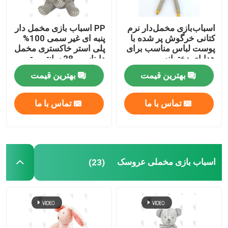
صندلی نشستن نوزاد
اسباب‌بازی مخمل‌دار نرم
PP اسباب بازی مخمل دار
کتانی خرگوش پر شده با
پنبه ای غیر سمی 100%
پوست لباس مناسب برای
پلی استر خاکستری مخمل
مبل حیوانات شکم پر
هدایای دخترانه
دایناسور 28 سانتی متر
بهترین قیمت
بهترین قیمت
اسباب بازی های نرم آموزشی
تماس با ما
تماس با ما
کوله پشتی شیک اسباب بازی
روسری حیوانات
اسباب بازی مخملی عروسک
(23)
کوسن بالش مخملی
اسباب بازی های مخمل دار کریسمس